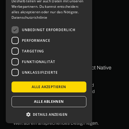
Deshalb teilen wir auch Daten mit unseren
Werbepartnern. Du kannst entscheiden:
alles akzeptieren oder nur das Nötigste.
Datenschutzrichtlinie
Termin buchen
UNBEDINGT ERFORDERLICH
PERFORMANCE
TARGETING
FUNKTIONALITÄT
Welche Leistungen bietet eine React Native
UNKLASSIFIZIERTE
Agentur in Dortmund?
Eine React Native Agentur in Dortmund
ALLE AKZEPTIEREN
entwickelt Apps, die nahtlos auf iOS und
Android laufen. Dank React Native
ALLE ABLEHNEN
entstehen plattformübergreifende
Lösungen, die leistungsstark und
DETAILS ANZEIGEN
kosteneffizient sind – und dabei immer
Wert auf ein ansprechendes Design legen.