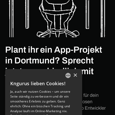
Plant ihr ein App-Projekt
in Dortmund? Sprecht
jetzt unverbindlich mit
×
uns!
Kngurus lieben Cookies!
GERMAN
Ja, auch wir nutzen Cookies – um unsere
ENGLISH
Fragst du dich, ob wir die richtige Wahl für dein
Seite ständig zu verbessern und dir ein
Projekt sind? Vereinbare einen kostenlosen
smootheres Erlebnis zu geben. Ganz
ehrlich: Ohne ein bisschen Tracking und
Beratungstermin mit uns – deinem App Entwickler
Analyse läuft im Online-Marketing nix.
in Dortmind!