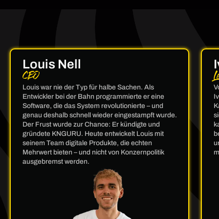
Louis Nell
CEO
L
Louis war nie der Typ für halbe Sachen. Als
V
Entwickler bei der Bahn programmierte er eine
I
Software, die das System revolutionierte – und
K
genau deshalb schnell wieder eingestampft wurde.
s
Der Frust wurde zur Chance: Er kündigte und
k
gründete KNGURU. Heute entwickelt Louis mit
b
seinem Team digitale Produkte, die echten
u
Mehrwert bieten – und nicht von Konzernpolitik
m
ausgebremst werden.