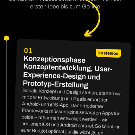
ersten Idee bis zum Go-live
01
kostenlos
Konzeptionsphase
Konzeptentwicklung, User-
Experience-Design und
Prototyp-Erstellung
Sobald Konzept und Design stehen, starten wir
mit der Entwicklung und Realisierung der
Android- und iOS-App. Dank moderner
Frameworks müssen keine separaten Apps für
beide Plattformen entwickelt werden – wir
bedienen iOS und Android parallel. So könnt ihr
euer Budget optimal auf die wichtigsten
Elemente ausrichten: Lösungen, die Nutzer