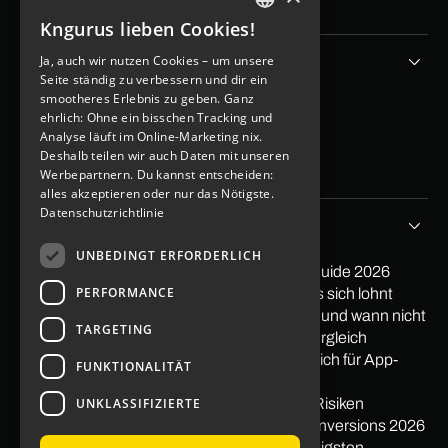
Köln
Kngurus lieben Cookies!
GERMAN
Unternehmen
Ja, auch wir nutzen Cookies – um unsere
ENGLISH
Seite ständig zu verbessern und dir ein
smootheres Erlebnis zu geben. Ganz
App Kosten berechen
ehrlich: Ohne ein bisschen Tracking und
Blog
Analyse läuft im Online-Marketing nix.
Kontakt
Deshalb teilen wir auch Daten mit unseren
Imprint
Data protection
Werbepartnern. Du kannst entscheiden:
alles akzeptieren oder nur das Nötigste.
Datenschutzrichtlinie
Tipps&Storys
UNBEDINGT ERFORDERLICH
PayPal in App integrieren: Der praktische Guide 2026
PERFORMANCE
Softwareentwicklung Outsourcing: Wann es sich lohnt
Low Code Entwicklung: Wann sie sich lohnt und wann nicht
TARGETING
Mit Apps Geld verdienen 2026: Ehrlicher Vergleich
Nearshore vs. Offshore: Der ehrliche Vergleich für App-
FUNKTIONALITÄT
Projekte
UNKLASSIFIZIERTE
Was ist Offshoring? Definition, Beispiele & Risiken
Pagespeed: Auswirkungen auf Traffic & Conversions 2026
Gestaltgesetze im Webdesign: Die 10 wichtigsten