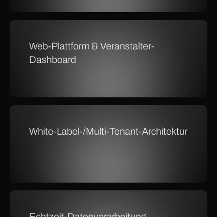
Web-Plattform & Veranstalter-
Dashboard
White-Label-/Multi-Tenant-Architektur
Echtzeit-Datenverarbeitung