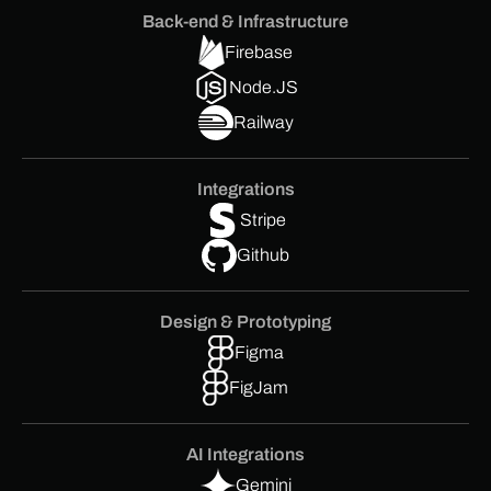
Back-end & Infrastructure
Firebase
Node.JS
Railway
Integrations
Stripe
Github
Design & Prototyping
Figma
FigJam
AI Integrations
Gemini