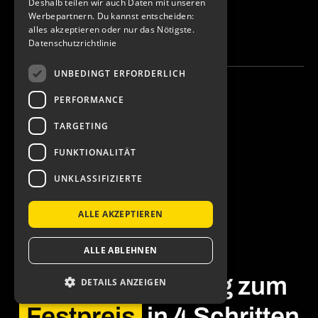
Deshalb teilen wir auch Daten mit unseren
Werbepartnern. Du kannst entscheiden:
Claude
alles akzeptieren oder nur das Nötigste.
Datenschutzrichtlinie
ChatGPT
UNBEDINGT ERFORDERLICH
PERFORMANCE
TARGETING
FUNKTIONALITÄT
UNKLASSIFIZIERTE
ALLE AKZEPTIEREN
ALLE ABLEHNEN
App-Entwicklung zum
DETAILS ANZEIGEN
Festpreis
in
4 Schritten