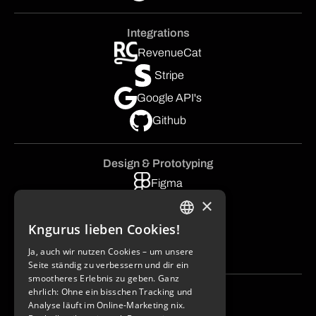
Integrations
RevenueCat
Stripe
Google API's
Github
Design & Prototyping
Figma
×
FigJam
Kngurus lieben Cookies!
Illustrator
GERMAN
After Effects
Ja, auch wir nutzen Cookies – um unsere
ENGLISH
Seite ständig zu verbessern und dir ein
smootheres Erlebnis zu geben. Ganz
ehrlich: Ohne ein bisschen Tracking und
AI Integrations
Analyse läuft im Online-Marketing nix.
Gemini