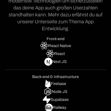
modernste Technologien um sicherzustellen
das deine App auch großen Userzahlen
standhalten kann. Mehr dazu erfährst du auf
unserer Unterseite zum Thema App
Entwicklung.
Front-end
React Native
React
Next.JS
Back-end & Infrastructure
Firebase
Node.JS
Supabase
Railway