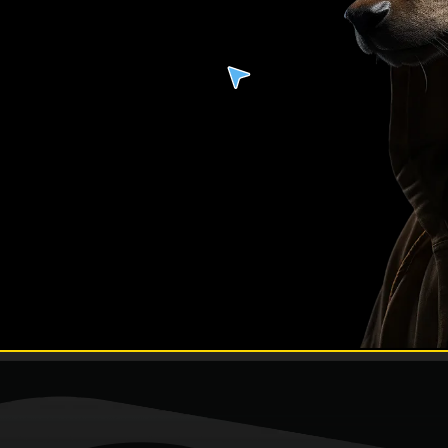
You
Referenzen