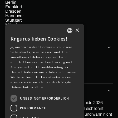
Berlin
Frankfurt
Dresden
Hannover
Stuttgart
München
×
Hamburg
Köln
Kngurus lieben Cookies!
GERMAN
Unternehmen
Ja, auch wir nutzen Cookies – um unsere
ENGLISH
Seite ständig zu verbessern und dir ein
smootheres Erlebnis zu geben. Ganz
App Kosten berechen
ehrlich: Ohne ein bisschen Tracking und
Blog
Analyse läuft im Online-Marketing nix.
Kontakt
Deshalb teilen wir auch Daten mit unseren
Imprint
Data protection
Werbepartnern. Du kannst entscheiden:
alles akzeptieren oder nur das Nötigste.
Datenschutzrichtlinie
Tipps&Storys
UNBEDINGT ERFORDERLICH
PayPal in App integrieren: Der praktische Guide 2026
PERFORMANCE
Softwareentwicklung Outsourcing: Wann es sich lohnt
Low Code Entwicklung: Wann sie sich lohnt und wann nicht
TARGETING