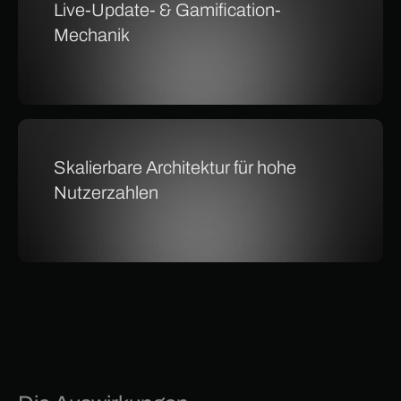
Live-Update- & Gamification-
Mechanik
Skalierbare Architektur für hohe
Nutzerzahlen