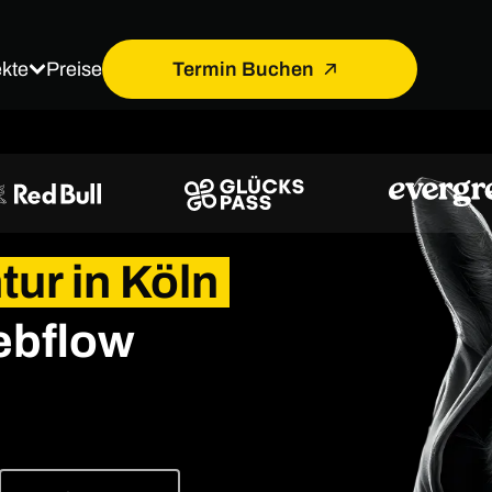
ekte
Termin Buchen
Preise
ur in Köln
ebflow