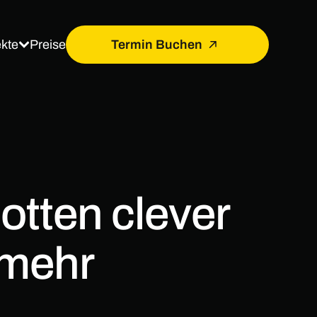
ekte
Termin Buchen
Preise
otten clever
mehr