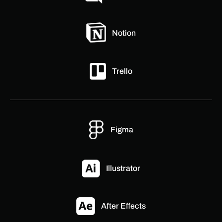
Notion
Trello
Figma
Illustrator
After Effects