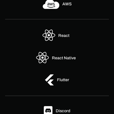
AWS
React
React Native
Flutter
Discord