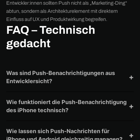
Entwickler:innen sollten Push nicht als „Marketing-Ding“
abtun, sondern als Architekturelement mit direktem
Einfluss auf UX und Produktwirkung begreifen.
FAQ – Technisch
gedacht
Was sind Push-Benachrichtigungen aus
+
Entwicklersicht?
Ein System zur serverseitigen Kommunikation mit
mobilen Geräten – asynchron, zustandsbasiert und
Wie funktioniert die Push-Benachrichtigung
energieeffizient.
+
des iPhone technisch?
Über APNs mit tokenbasierter Authentifizierung, TLS-
Verschlüsselung und definierter Payload-Struktur
Wie lassen sich Push-Nachrichten für
(max. 4 KB).
+
iPhone und Android gleichzeitig managen?