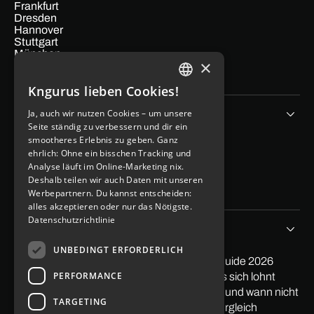
Frankfurt
Dresden
Hannover
Stuttgart
München
×
Hamburg
Köln
Kngurus lieben Cookies!
GERMAN
Unternehmen
Ja, auch wir nutzen Cookies – um unsere
ENGLISH
Seite ständig zu verbessern und dir ein
smootheres Erlebnis zu geben. Ganz
App Kosten berechen
ehrlich: Ohne ein bisschen Tracking und
Blog
Analyse läuft im Online-Marketing nix.
Kontakt
Deshalb teilen wir auch Daten mit unseren
Imprint
Data protection
Werbepartnern. Du kannst entscheiden:
alles akzeptieren oder nur das Nötigste.
Datenschutzrichtlinie
Tipps&Storys
UNBEDINGT ERFORDERLICH
PayPal in App integrieren: Der praktische Guide 2026
PERFORMANCE
Softwareentwicklung Outsourcing: Wann es sich lohnt
Low Code Entwicklung: Wann sie sich lohnt und wann nicht
TARGETING
Mit Apps Geld verdienen 2026: Ehrlicher Vergleich