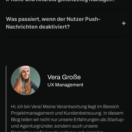
Mit einem zentralen Push-Backend, das
Plattformunterschiede abstrahiert – z. B. über Topic-
Was passiert, wenn der Nutzer Push-
Systeme oder Device-Mapping.
+
Nachrichten deaktiviert?
Das Backend sollte automatisch das zugehörige Token
deaktivieren und auf alternative Kanäle (z. B. E-Mail
oder In-App) zurückgreifen.
Vera Große
UX Management
Hi, ich bin Vera! Meine Verantwortung liegt im Bereich
Projektmanagement und Kundenbetreuung. In diesem
Blog teilen wir nicht nur unsere Erfahrungen als Startup-
und Agenturgründer, sondern auch unsere