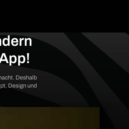
ndern
 App!
 macht. Deshalb
ept, Design und