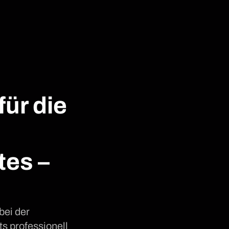
ür die
tes –
bei der
s professionell