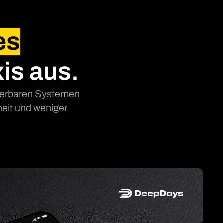
es
xis aus.
alierbaren Systemen
heit und weniger