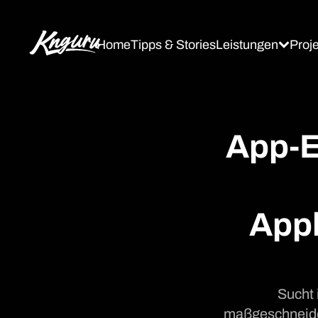
Leistungen
Proj
Home
Tipps & Stories
App-E
Appl
Sucht 
maßgeschneider