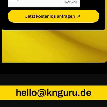
Jetzt kostenlos anfragen
hello@knguru.de