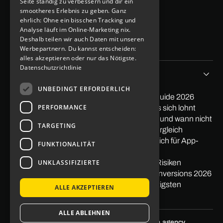
Seite ständig zu verbessern und dir ein
smootheres Erlebnis zu geben. Ganz
App Kosten berechen
ehrlich: Ohne ein bisschen Tracking und
Blog
Analyse läuft im Online-Marketing nix.
Kontakt
Deshalb teilen wir auch Daten mit unseren
Imprint
Data protection
Werbepartnern. Du kannst entscheiden:
alles akzeptieren oder nur das Nötigste.
Datenschutzrichtlinie
Tipps&Storys
UNBEDINGT ERFORDERLICH
PayPal in App integrieren: Der praktische Guide 2026
PERFORMANCE
Softwareentwicklung Outsourcing: Wann es sich lohnt
Low Code Entwicklung: Wann sie sich lohnt und wann nicht
TARGETING
Mit Apps Geld verdienen 2026: Ehrlicher Vergleich
Nearshore vs. Offshore: Der ehrliche Vergleich für App-
FUNKTIONALITÄT
Projekte
UNKLASSIFIZIERTE
Was ist Offshoring? Definition, Beispiele & Risiken
Pagespeed: Auswirkungen auf Traffic & Conversions 2026
Gestaltgesetze im Webdesign: Die 10 wichtigsten
ALLE AKZEPTIEREN
Prinzipien
ALLE ABLEHNEN
Optimiert von der
SEO-Agentur Skalum.agency